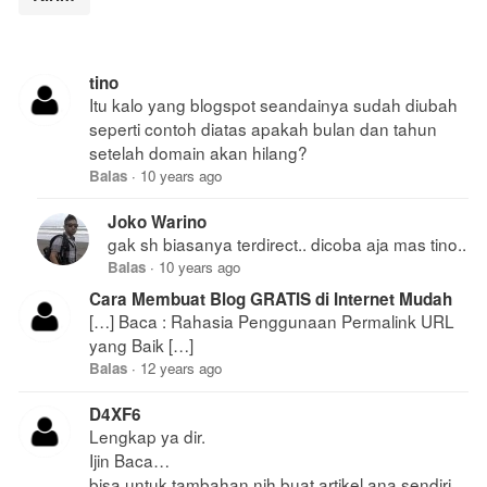
tino
Itu kalo yang blogspot seandainya sudah diubah
seperti contoh diatas apakah bulan dan tahun
setelah domain akan hilang?
Balas
·
10 years ago
Joko Warino
gak sh biasanya terdirect.. dicoba aja mas tino..
Balas
·
10 years ago
Cara Membuat Blog GRATIS di Internet Mudah
[…] Baca : Rahasia Penggunaan Permalink URL
yang Baik […]
Balas
·
12 years ago
D4XF6
Lengkap ya dir.
Ijin Baca…
bisa untuk tambahan nih buat artikel ana sendiri.