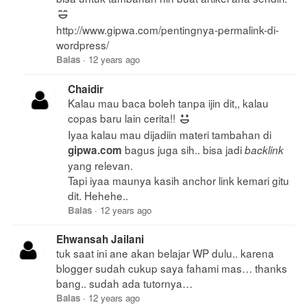
http://www.gipwa.com/pentingnya-permalink-di-
wordpress/
Balas
·
12 years ago
Chaidir
Kalau mau baca boleh tanpa ijin dit,, kalau
copas baru lain cerita!!
Iyaa kalau mau dijadiin materi tambahan di
bagus juga sih.. bisa jadi
gipwa.com
backlink
yang relevan.
Tapi iyaa maunya kasih anchor link kemari gitu
dit. Hehehe..
Balas
·
12 years ago
Ehwansah Jailani
tuk saat ini ane akan belajar WP dulu.. karena
blogger sudah cukup saya fahami mas… thanks
bang.. sudah ada tutornya…
Balas
·
12 years ago