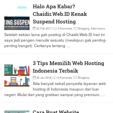
Halo Apa Kabar?
Chaidir.Web.ID Kenak
Suspend Hosting
22 Feb 2017
|
0 Komentar
|
Blogging
,
Intermezzo
Setelah sekian lama gak posting di Chaidir.Web.ID hari ini
saya jadi pengen menulis sesuatu (meskipun gak penting-
penting banget). Ceritanya tentang …
3 Tips Memilih Web Hosting
Indonesia Terbaik
26 Jan 2016
|
5 Komentar
|
Blogging
Ada banyak sekali penyedia layanan web
hosting di Indonesia maupun dari luar
negeri. Mulai dari yang gratisan sampai yang premium. …
Cara Buat Website,