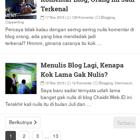
Terkenal
17 Nov 2015
|
129 Komentar
|
Blogging
,
Copywriting
Percaya tidak kalau dengan sering-sering nulis komentar di
blog orang, ada yang bisa mendadak jadi
terkenal? Hmmm, gimana caranya itu kok …
Menulis Blog Lagi, Kenapa
Kok Lama Gak Nulis?
10 Nov 2015
|
12 Komentar
|
Blogging
,
Intermezzo
Saya baru sadar ternyata udah lama
banget gak nulis di blog Chaidir.Web.ID ini.
Terakhir kali nulis itu di bulan Juli dan …
Berikutnya
Terbaru
1
2
3
13
…