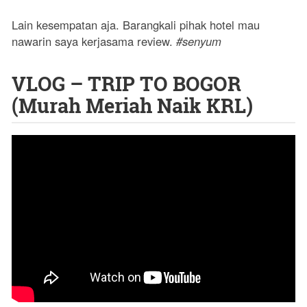
Lain kesempatan aja. Barangkali pihak hotel mau
nawarin saya kerjasama review.
#senyum
VLOG – TRIP TO BOGOR
(Murah Meriah Naik KRL)