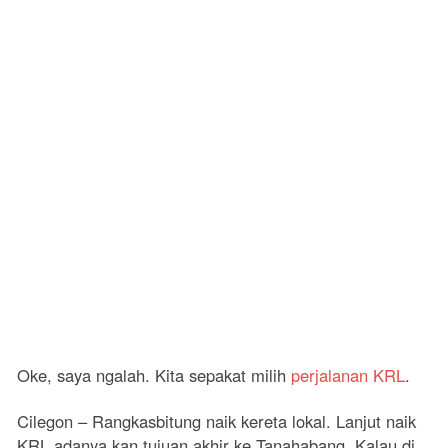
Oke, saya ngalah. Kita sepakat milih
perjalanan KRL
.
Cilegon – Rangkasbitung naik kereta lokal. Lanjut naik
KRL adanya kan tujuan akhir ke Tanahabang. Kalau di