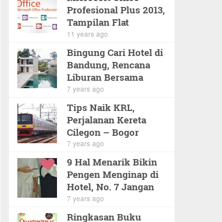
Profesional Plus 2013,
Tampilan Flat
Minimalis
11 years ago
Bingung Cari Hotel di
Bandung, Rencana
Liburan Bersama
Keluarga
7 years ago
Tips Naik KRL,
Perjalanan Kereta
Cilegon – Bogor
7 years ago
9 Hal Menarik Bikin
Pengen Menginap di
Hotel, No. 7 Jangan
Baper
7 years ago
Ringkasan Buku