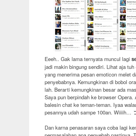
Eeeh.. Gak lama ternyata muncul lagi
s
jadi makin bingung sendiri. Lihat aja t
yang menerima pesan emoticon melet da
penyebabnya. Kemungkinan di bobol oran
lah. Berarti kemungkinan besar ada ma
Saya pun berpindah ke browser Opera. A
balesin chat ke teman-teman. Iyaa wala
pesannya udah sampe 100an. Wiiiih…
Dan karna penasaran saya coba lagi k
permasalahan apa penyebab pastinya. T