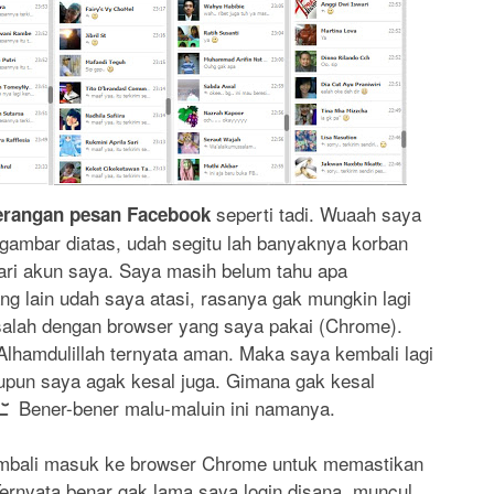
seperti tadi. Wuaah saya
erangan pesan Facebook
uh gambar diatas, udah segitu lah banyaknya korban
ri akun saya. Saya masih belum tahu apa
g lain udah saya atasi, rasanya gak mungkin lagi
salah dengan browser yang saya pakai (Chrome).
lhamdulillah ternyata aman. Maka saya kembali lagi
upun saya agak kesal juga. Gimana gak kesal
Bener-bener malu-maluin ini namanya.
embali masuk ke browser Chrome untuk memastikan
ernyata benar gak lama saya login disana, muncul