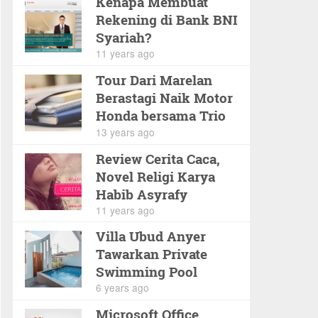
Kenapa Membuat
Rekening di Bank BNI
Syariah?
11 years ago
Tour Dari Marelan
Berastagi Naik Motor
Honda bersama Trio
Pyramidium
13 years ago
Review Cerita Caca,
Novel Religi Karya
Habib Asyrafy
11 years ago
Villa Ubud Anyer
Tawarkan Private
Swimming Pool
6 years ago
Microsoft Office