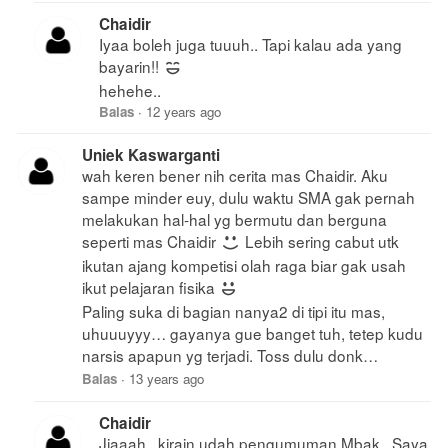
Chaidir
Iyaa boleh juga tuuuh.. Tapi kalau ada yang
bayarin!!
hehehe..
Balas
·
12 years ago
Uniek Kaswarganti
wah keren bener nih cerita mas Chaidir. Aku
sampe minder euy, dulu waktu SMA gak pernah
melakukan hal-hal yg bermutu dan berguna
seperti mas Chaidir
Lebih sering cabut utk
ikutan ajang kompetisi olah raga biar gak usah
ikut pelajaran fisika
Paling suka di bagian nanya2 di tipi itu mas,
uhuuuyyy… gayanya gue banget tuh, tetep kudu
narsis apapun yg terjadi. Toss dulu donk…
Balas
·
13 years ago
Chaidir
Jiaaah.. kirain udah pengumuman Mbak.. Saya