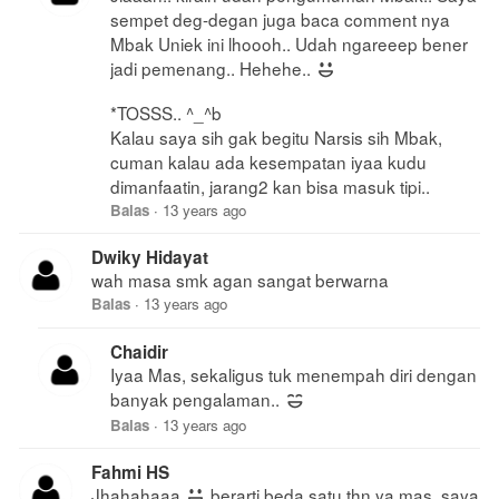
sempet deg-degan juga baca comment nya
Mbak Uniek ini lhoooh.. Udah ngareeep bener
jadi pemenang.. Hehehe..
*TOSSS.. ^_^b
Kalau saya sih gak begitu Narsis sih Mbak,
cuman kalau ada kesempatan iyaa kudu
dimanfaatin, jarang2 kan bisa masuk tipi..
Balas
·
13 years ago
Dwiky Hidayat
wah masa smk agan sangat berwarna
Balas
·
13 years ago
Chaidir
Iyaa Mas, sekaligus tuk menempah diri dengan
banyak pengalaman..
Balas
·
13 years ago
Fahmi HS
Jhahahaaa
berarti beda satu thn ya mas, saya