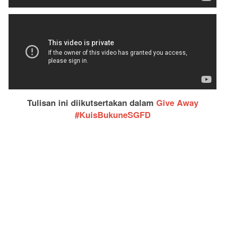
Tulisan ini diikutsertakan dalam
Give Away
#KuisBukuneSGFD