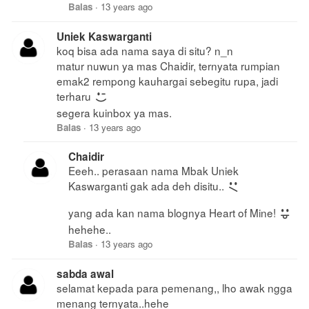
Balas
·
13 years ago
Uniek Kaswarganti
koq bisa ada nama saya di situ? n_n
matur nuwun ya mas Chaidir, ternyata rumpian
emak2 rempong kauhargai sebegitu rupa, jadi
terharu
segera kuinbox ya mas.
Balas
·
13 years ago
Chaidir
Eeeh.. perasaan nama Mbak Uniek
Kaswarganti gak ada deh disitu..
yang ada kan nama blognya Heart of Mine!
hehehe..
Balas
·
13 years ago
sabda awal
selamat kepada para pemenang,, lho awak ngga
menang ternyata..hehe