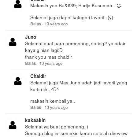
Makasih yaa Bu&#39; Pudja Kusumah..
Selamat juga dapet kategori favorit.. (y)
Balas
·
13 years ago
Juno
Selamat buat para pemenang, sering2 ya adain
kaya ginian lagi:D
thank you mas chaidir
Balas
·
13 years ago
Chaidir
Selamat juga Mas Juno udah jadi favorit yang
ke-5 nih.. ^D^
makasih kembali ya..
Balas
·
13 years ago
kakaakin
Selamat ya buat pemenang.:)
Semoga blog ini semakin keren setelah direview