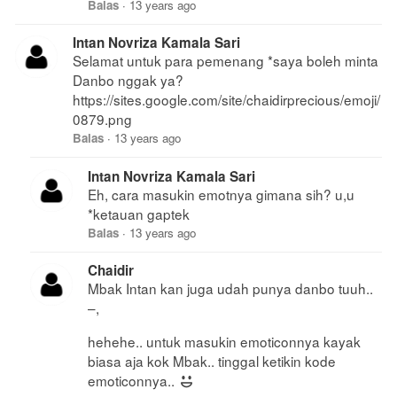
Balas
·
13 years ago
Intan Novriza Kamala Sari
Selamat untuk para pemenang *saya boleh minta
Danbo nggak ya?
https://sites.google.com/site/chaidirprecious/emoji/
0879.png
Balas
·
13 years ago
Intan Novriza Kamala Sari
Eh, cara masukin emotnya gimana sih? u,u
*ketauan gaptek
Balas
·
13 years ago
Chaidir
Mbak Intan kan juga udah punya danbo tuuh..
–,
hehehe.. untuk masukin emoticonnya kayak
biasa aja kok Mbak.. tinggal ketikin kode
emoticonnya..