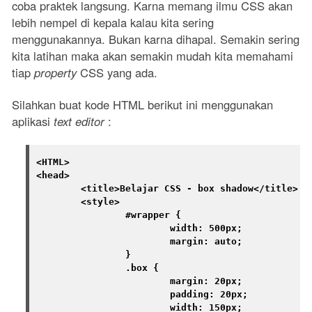
coba praktek langsung. Karna memang ilmu CSS akan
lebih nempel di kepala kalau kita sering
menggunakannya. Bukan karna dihapal. Semakin sering
kita latihan maka akan semakin mudah kita memahami
tiap
property
CSS yang ada.
Silahkan buat kode HTML berikut ini menggunakan
aplikasi
text editor
:
<HTML>

<head>

	<title>Belajar CSS - box shadow</title>

	<style>

		#wrapper {

			width: 500px;

			margin: auto;

		}

		.box {

			margin: 20px;

			padding: 20px;

			width: 150px;
