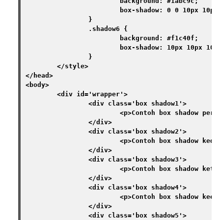
			background: #1abc9c;

			box-shadow: 0 0 10px 10px #16a085;

		}

		.shadow6 {

			background: #f1c40f;

			box-shadow: 10px 10px 10px 10px #f39c12;

		}

	</style>

</head>

<body>

	<div id='wrapper'>

		<div class='box shadow1'>

			<p>Contoh box shadow pertama</p>

		</div>

		<div class='box shadow2'>

			<p>Contoh box shadow kedua</p>

		</div>

		<div class='box shadow3'>

			<p>Contoh box shadow ketiga</p>

		</div>

		<div class='box shadow4'>

			<p>Contoh box shadow keempat</p>

		</div>

		<div class='box shadow5'>
