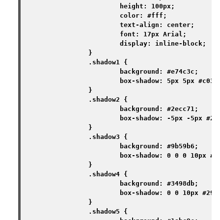
			height: 100px;

			color: #fff;

			text-align: center;

			font: 17px Arial;

			display: inline-block;

		}

		.shadow1 {

			background: #e74c3c;

			box-shadow: 5px 5px #c0392b;

		}

		.shadow2 {

			background: #2ecc71;

			box-shadow: -5px -5px #27ae60;

		}

		.shadow3 {

			background: #9b59b6;

			box-shadow: 0 0 0 10px #8e44ad;

		}

		.shadow4 {

			background: #3498db;

			box-shadow: 0 0 10px #2980b9;

		}

		.shadow5 {
