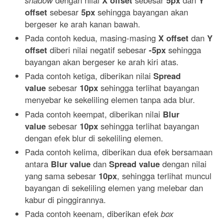
shadow
dengan nilai
X offset
sebesar
5px
dan
Y
offset
sebesar
5px
sehingga bayangan akan
bergeser ke arah kanan bawah.
Pada contoh kedua, masing-masing
X offset
dan
Y
offset
diberi nilai negatif sebesar
-5px
sehingga
bayangan akan bergeser ke arah kiri atas.
Pada contoh ketiga, diberikan nilai
Spread
value
sebesar
10px
sehingga terlihat bayangan
menyebar ke sekeliling elemen tanpa ada blur.
Pada contoh keempat, diberikan nilai
Blur
value
sebesar
10px
sehingga terlihat bayangan
dengan efek blur di sekeliling elemen.
Pada contoh kelima, diberikan dua efek bersamaan
antara
Blur value
dan
Spread value
dengan nilai
yang sama sebesar
10px
, sehingga terlihat muncul
bayangan di sekeliling elemen yang melebar dan
kabur di pinggirannya.
Pada contoh keenam, diberikan efek
box