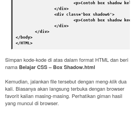
			<p>Contoh box shadow kelima</p>

		</div>

		<div class='box shadow6'>

			<p>Contoh box shadow keenam</p>

		</div>

	</div>

</body>

</HTML>
Simpan kode-kode di atas dalam format HTML dan beri
nama
Belajar CSS – Box Shadow.html
Kemudian, jalankan file tersebut dengan meng-
klik
dua
kali. Biasanya akan langsung terbuka dengan browser
favorit kalian masing-masing. Perhatikan giman hasil
yang muncul di browser.