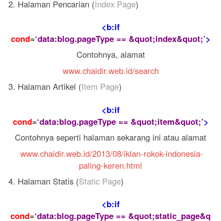
2. Halaman Pencarian (
Index Page
)
<b:if
cond
=
‘data:blog.pageType == &quot;index&quot;’
>
Contohnya, alamat
www.chaidir.web.id/search
3. Halaman Artikel (
Item Page
)
<b:if
cond
=
‘data:blog.pageType == &quot;item&quot;’
>
Contohnya seperti halaman sekarang ini atau alamat
www.chaidir.web.id/2013/08/iklan-rokok-indonesia-
paling-keren.html
4. Halaman Statis (
Static Page
)
<b:if
cond
=
‘data:blog.pageType == &quot;static_page&q