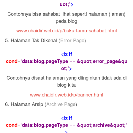
uot;’
>
Contohnya bisa sahabat lihat seperti halaman (laman)
pada blog
www.chaidir.web.id/p/buku-tamu-sahabat.html
5. Halaman Tak Dikenal (
Error Page
)
<b:if
cond
=
‘data:blog.pageType == &quot;error_page&qu
ot;’
>
Contohnya disaat halaman yang diinginkan tidak ada di
blog kita
www.chaidir.web.id/p/banner.html
6. Halaman Arsip (
Archive Page
)
<b:if
cond
=
‘data:blog.pageType ==
&quot;archive&quot;
‘
>