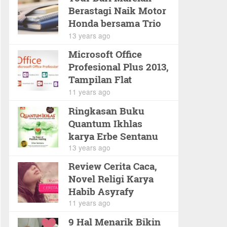
Berastagi Naik Motor
Honda bersama Trio
Pyramidium
13 years ago
Microsoft Office
Profesional Plus 2013,
Tampilan Flat
Minimalis
11 years ago
Ringkasan Buku
Quantum Ikhlas
karya Erbe Sentanu
13 years ago
Review Cerita Caca,
Novel Religi Karya
Habib Asyrafy
11 years ago
9 Hal Menarik Bikin