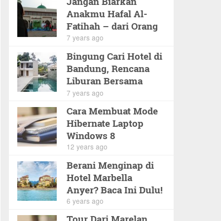
Jangan Biarkan
Anakmu Hafal Al-
Fatihah – dari Orang
Lain
7 years ago
Bingung Cari Hotel di
Bandung, Rencana
Liburan Bersama
Keluarga
7 years ago
Cara Membuat Mode
Hibernate Laptop
Windows 8
12 years ago
Berani Menginap di
Hotel Marbella
Anyer? Baca Ini Dulu!
6 years ago
Tour Dari Marelan